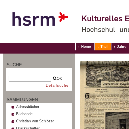
Kulturelles E
Hochschul- un
Home
Titel
Jahre
SUCHE
OK
Detailsuche
SAMMLUNGEN
Adressbücher
Bildbände
Christian von Schlözer
Druckschriften