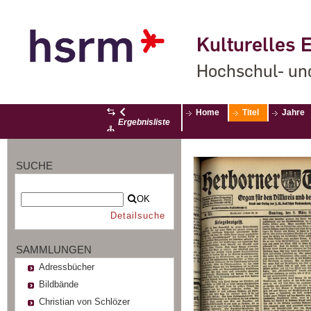
Kulturelles E
Hochschul- un
Home
Titel
Jahre
Ergebnisliste
SUCHE
OK
Detailsuche
SAMMLUNGEN
Adressbücher
Bildbände
Christian von Schlözer