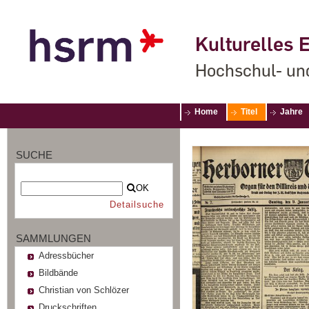
Kulturelles E
Hochschul- un
Home
Titel
Jahre
SUCHE
OK
Detailsuche
SAMMLUNGEN
Adressbücher
Bildbände
Christian von Schlözer
Druckschriften