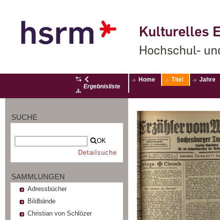
Kulturelles E
Hochschul- un
Home
Titel
Jahre
Ergebnisliste
SUCHE
OK
Detailsuche
SAMMLUNGEN
Adressbücher
Bildbände
Christian von Schlözer