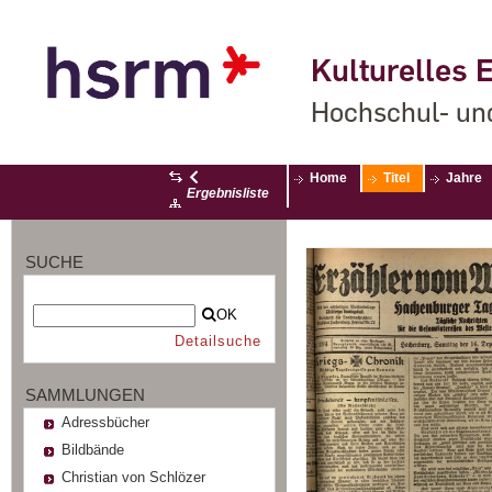
Kulturelles E
Hochschul- un
Home
Titel
Jahre
Ergebnisliste
SUCHE
OK
Detailsuche
SAMMLUNGEN
Adressbücher
Bildbände
Christian von Schlözer