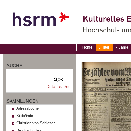
Kulturelles E
Hochschul- un
Home
Titel
Jahre
SUCHE
OK
Detailsuche
SAMMLUNGEN
Adressbücher
Bildbände
Christian von Schlözer
Druckschriften