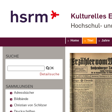
Kulturelles E
Hochschul- un
Home
Titel
Jahre
SUCHE
OK
Detailsuche
SAMMLUNGEN
Adressbücher
Bildbände
Christian von Schlözer
Druckschriften