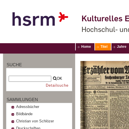
Kulturelles E
Hochschul- un
Home
Titel
Jahre
SUCHE
OK
Detailsuche
SAMMLUNGEN
Adressbücher
Bildbände
Christian von Schlözer
Druckschriften