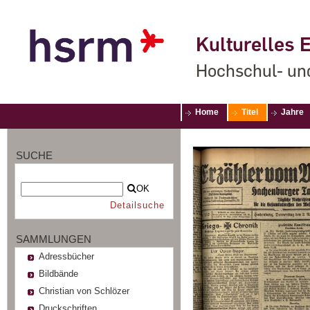
Kulturelles E
Hochschul- un
Home
Titel
Jahre
SUCHE
OK
Detailsuche
SAMMLUNGEN
Adressbücher
Bildbände
Christian von Schlözer
Druckschriften