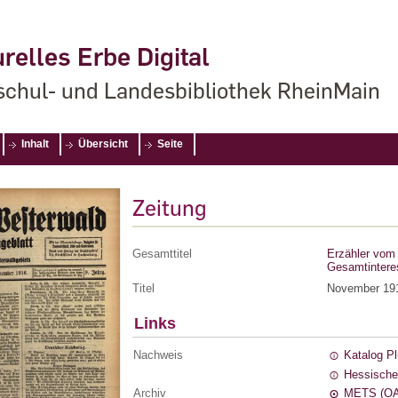
relles Erbe Digital
chul- und Landesbibliothek RheinMain
Inhalt
Übersicht
Seite
Zeitung
Gesamttitel
Erzähler vom 
Gesamtintere
Titel
November 19
Links
Nachweis
Katalog P
Hessische
Archiv
METS (OA