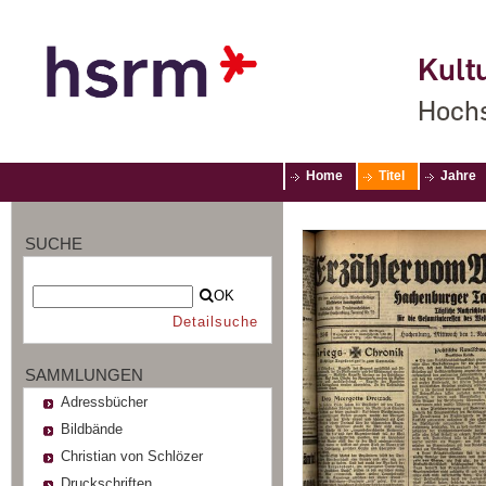
Kultu
Hochs
Home
Titel
Jahre
SUCHE
OK
Detailsuche
SAMMLUNGEN
Adressbücher
Bildbände
Christian von Schlözer
Druckschriften