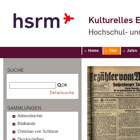
Kulturelles E
Hochschul- un
Home
Titel
Jahre
SUCHE
OK
Detailsuche
SAMMLUNGEN
Adressbücher
Bildbände
Christian von Schlözer
Druckschriften