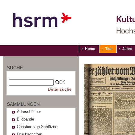
Kultu
Hochs
Home
Titel
Jahre
SUCHE
OK
Detailsuche
SAMMLUNGEN
Adressbücher
Bildbände
Christian von Schlözer
Druckschriften