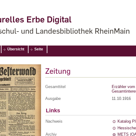
relles Erbe Digital
chul- und Landesbibliothek RheinMain
Übersicht
Seite
Zeitung
Gesamttitel
Erzähler vom 
Gesamtintere
Ausgabe
11.10.1916
Links
Nachweis
Katalog P
Hessische
Archiv
METS (OA