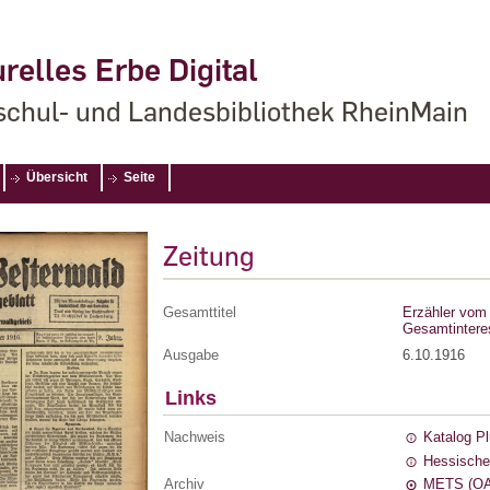
relles Erbe Digital
chul- und Landesbibliothek RheinMain
Übersicht
Seite
Zeitung
Gesamttitel
Erzähler vom 
Gesamtintere
Ausgabe
6.10.1916
Links
Nachweis
Katalog P
Hessische
Archiv
METS (OA