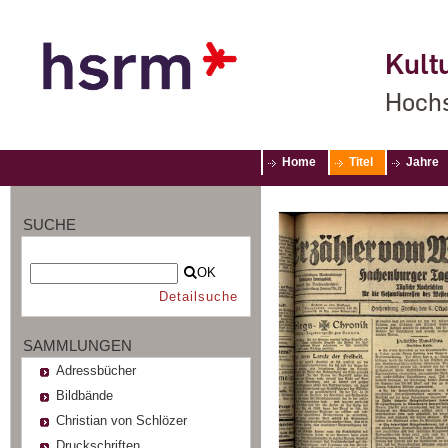
Kultu
Hochs
Home
Titel
Jahre
SUCHE
OK
Detailsuche
SAMMLUNGEN
Adressbücher
Bildbände
Christian von Schlözer
Druckschriften