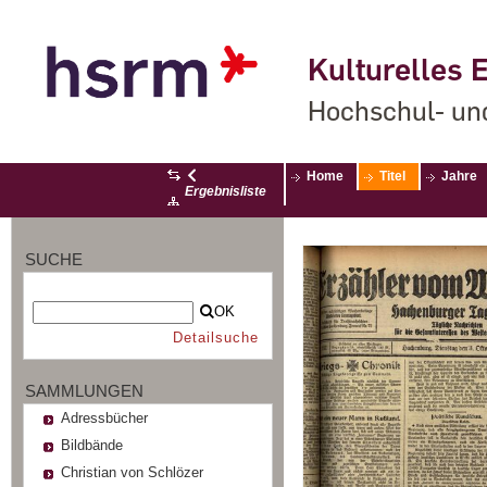
Kulturelles E
Hochschul- un
Home
Titel
Jahre
Ergebnisliste
SUCHE
OK
Detailsuche
SAMMLUNGEN
Adressbücher
Bildbände
Christian von Schlözer