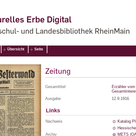
relles Erbe Digital
chul- und Landesbibliothek RheinMain
Übersicht
Seite
Zeitung
Gesamttitel
Erzähler vom 
Gesamtintere
Ausgabe
12.9.1916
Links
Nachweis
Katalog P
Hessische
Archiv
METS (OA