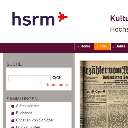
Kultu
Hochs
Home
Titel
Jahre
SUCHE
OK
Detailsuche
SAMMLUNGEN
Adressbücher
Bildbände
Christian von Schlözer
Druckschriften