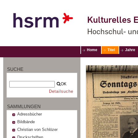
Kulturelles E
Hochschul- un
Home
Titel
Jahre
SUCHE
OK
Detailsuche
SAMMLUNGEN
Adressbücher
Bildbände
Christian von Schlözer
Druckschriften