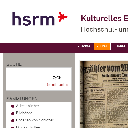
Kulturelles E
Hochschul- un
Home
Titel
Jahre
SUCHE
OK
Detailsuche
SAMMLUNGEN
Adressbücher
Bildbände
Christian von Schlözer
Druckschriften