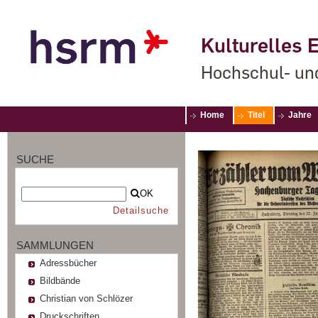
Kulturelles E
Hochschul- un
Home
Titel
Jahre
SUCHE
OK
Detailsuche
SAMMLUNGEN
Adressbücher
Bildbände
Christian von Schlözer
Druckschriften