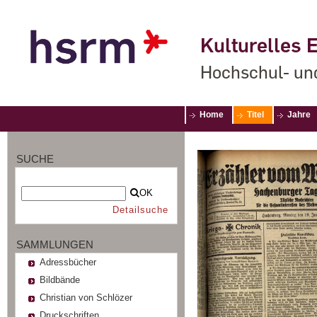
Kulturelles E
Hochschul- un
Home
Titel
Jahre
SUCHE
OK
Detailsuche
SAMMLUNGEN
Adressbücher
Bildbände
Christian von Schlözer
Druckschriften