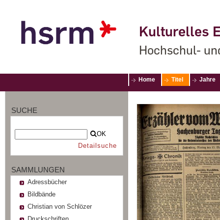
Kulturelles E
Hochschul- un
Home
Titel
Jahre
SUCHE
OK
Detailsuche
SAMMLUNGEN
Adressbücher
Bildbände
Christian von Schlözer
Druckschriften