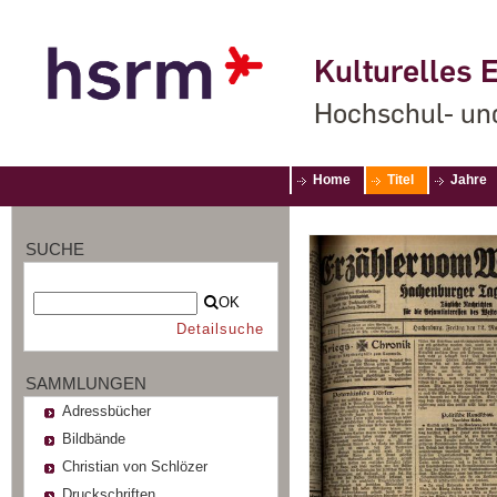
Kulturelles E
Hochschul- un
Home
Titel
Jahre
SUCHE
OK
Detailsuche
SAMMLUNGEN
Adressbücher
Bildbände
Christian von Schlözer
Druckschriften