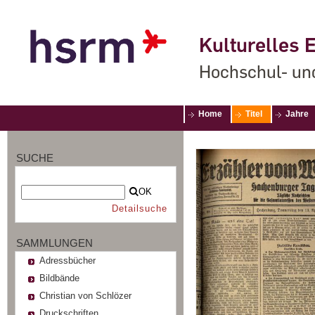
Kulturelles E
Hochschul- un
Home
Titel
Jahre
SUCHE
OK
Detailsuche
SAMMLUNGEN
Adressbücher
Bildbände
Christian von Schlözer
Druckschriften