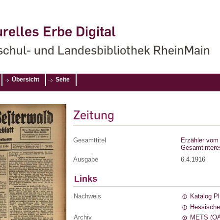
relles Erbe Digital
chul- und Landesbibliothek RheinMain
Übersicht
Seite
Zeitung
Gesamttitel
Erzähler vom 
Gesamtintere
Ausgabe
6.4.1916
Links
Nachweis
Katalog P
Hessische
Archiv
METS (OA