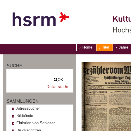
Kultu
Hochs
Home
Titel
Jahre
SUCHE
OK
Detailsuche
SAMMLUNGEN
Adressbücher
Bildbände
Christian von Schlözer
Druckschriften