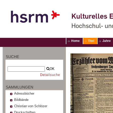
Kulturelles E
Hochschul- un
Home
Titel
Jahre
SUCHE
OK
Detailsuche
SAMMLUNGEN
Adressbücher
Bildbände
Christian von Schlözer
Druckschriften