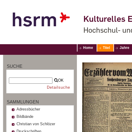
Kulturelles E
Hochschul- un
Home
Titel
Jahre
SUCHE
OK
Detailsuche
SAMMLUNGEN
Adressbücher
Bildbände
Christian von Schlözer
Druckschriften