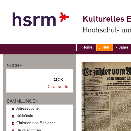
Kulturelles E
Hochschul- un
Home
Titel
Jahre
SUCHE
OK
Detailsuche
SAMMLUNGEN
Adressbücher
Bildbände
Christian von Schlözer
Druckschriften