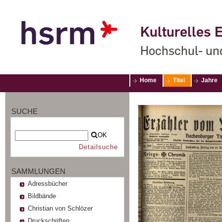
Kulturelles E
Hochschul- un
Home
Titel
Jahre
SUCHE
OK
Detailsuche
SAMMLUNGEN
Adressbücher
Bildbände
Christian von Schlözer
Druckschriften