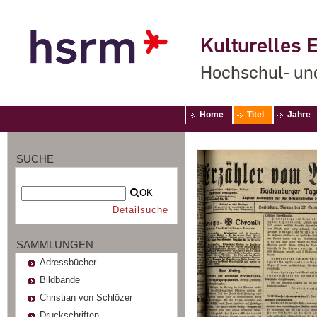
Kulturelles E
Hochschul- un
Home
Titel
Jahre
SUCHE
OK
Detailsuche
SAMMLUNGEN
Adressbücher
Bildbände
Christian von Schlözer
Druckschriften