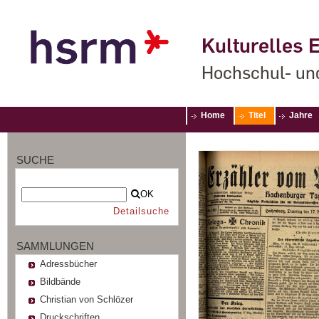
Kulturelles E
Hochschul- un
Home
Titel
Jahre
SUCHE
OK
Detailsuche
SAMMLUNGEN
Adressbücher
Bildbände
Christian von Schlözer
Druckschriften