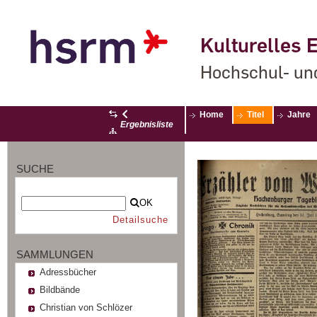
Kulturelles E
Hochschul- un
Home
Titel
Jahre
Ergebnisliste
SUCHE
OK
Detailsuche
SAMMLUNGEN
Adressbücher
Bildbände
Christian von Schlözer