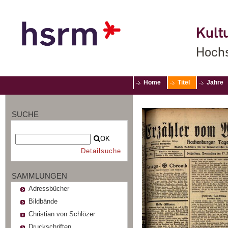
Kultu
Hochs
Home
Titel
Jahre
SUCHE
OK
Detailsuche
SAMMLUNGEN
Adressbücher
Bildbände
Christian von Schlözer
Druckschriften