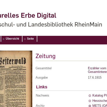
relles Erbe Digital
chul- und Landesbibliothek RheinMain
Übersicht
Seite
Zeitung
Gesamttitel
Erzähler vom 
Gesamtintere
Ausgabe
17.6.1915
Links
Nachweis
Katalog P
Hessische
Archiv
METS (OA