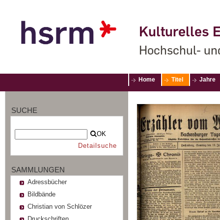
Kulturelles E
Hochschul- un
Home
Titel
Jahre
SUCHE
OK
Detailsuche
SAMMLUNGEN
Adressbücher
Bildbände
Christian von Schlözer
Druckschriften