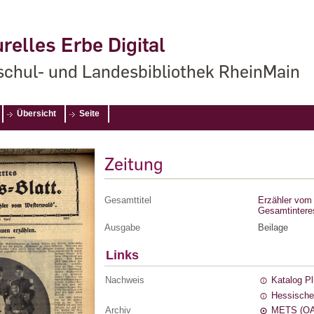
relles Erbe Digital
chul- und Landesbibliothek RheinMain
Übersicht
Seite
Zeitung
Gesamttitel
Erzähler vom 
Gesamtintere
Ausgabe
Beilage
Links
Nachweis
Katalog P
Hessische
Archiv
METS (OA