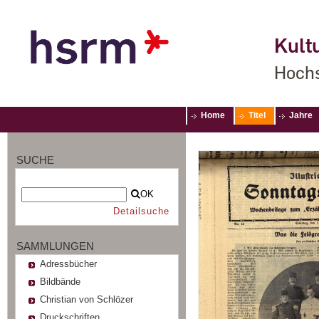
Kultu
Hochs
Home
Titel
Jahre
SUCHE
OK
Detailsuche
SAMMLUNGEN
Adressbücher
Bildbände
Christian von Schlözer
Druckschriften