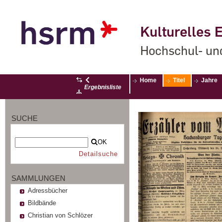
Kulturelles E
Hochschul- un
Home
Titel
Jahre
Ergebnisliste
SUCHE
OK
Detailsuche
SAMMLUNGEN
Adressbücher
Bildbände
Christian von Schlözer