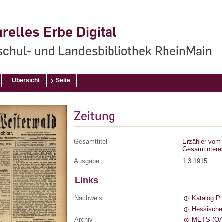
relles Erbe Digital
chul- und Landesbibliothek RheinMain
Übersicht
Seite
Zeitung
Gesamttitel
Erzähler vom 
Gesamtintere
Ausgabe
1.3.1915
Links
Nachweis
Katalog P
Hessische
Archiv
METS (OA