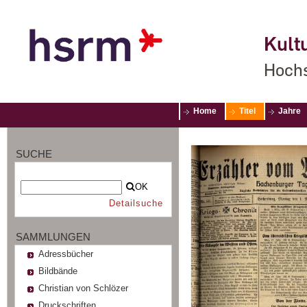
Kultu
Hochs
Home
Titel
Jahre
SUCHE
OK
Detailsuche
SAMMLUNGEN
Adressbücher
Bildbände
Christian von Schlözer
Druckschriften