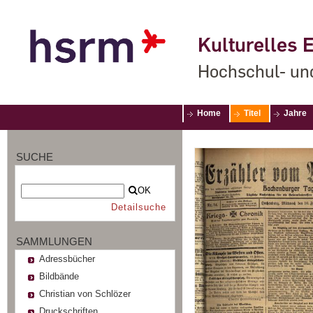
Kulturelles E
Hochschul- un
Home
Titel
Jahre
SUCHE
OK
Detailsuche
SAMMLUNGEN
Adressbücher
Bildbände
Christian von Schlözer
Druckschriften