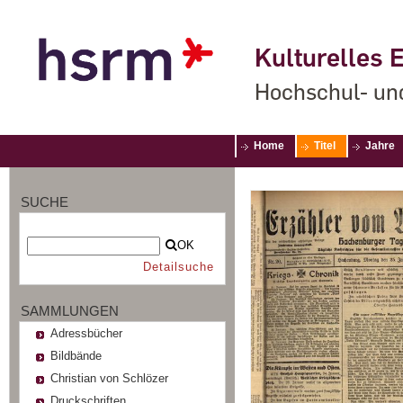
Kulturelles E
Hochschul- un
Home
Titel
Jahre
SUCHE
OK
Detailsuche
SAMMLUNGEN
Adressbücher
Bildbände
Christian von Schlözer
Druckschriften