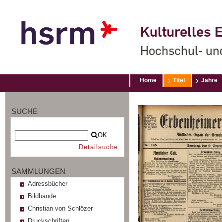
Kulturelles E
Hochschul- un
Home
Titel
Jahre
SUCHE
OK
Detailsuche
SAMMLUNGEN
Adressbücher
Bildbände
Christian von Schlözer
Druckschriften