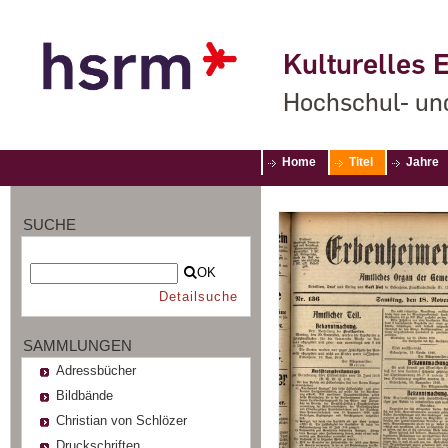
Kulturelles E
Hochschul- un
Home
Titel
Jahre
SUCHE
OK
Detailsuche
SAMMLUNGEN
Adressbücher
Bildbände
Christian von Schlözer
Druckschriften