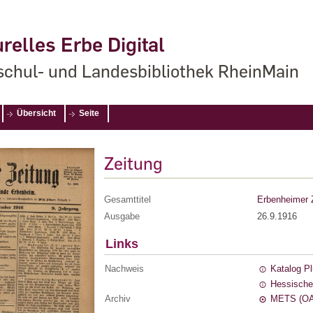
relles Erbe Digital
chul- und Landesbibliothek RheinMain
Übersicht
Seite
Zeitung
Gesamttitel
Erbenheimer 
Ausgabe
26.9.1916
Links
Nachweis
Katalog P
Hessische
Archiv
METS (OA