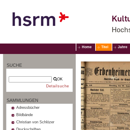
Kultu
Hochs
Home
Titel
Jahre
SUCHE
OK
Detailsuche
SAMMLUNGEN
Adressbücher
Bildbände
Christian von Schlözer
Druckschriften