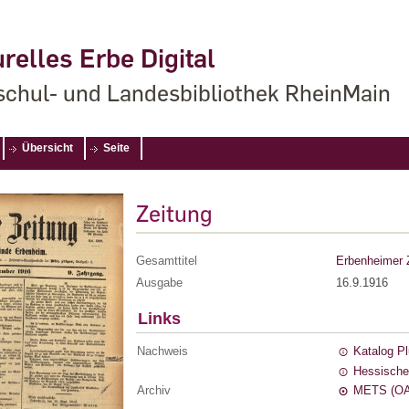
relles Erbe Digital
chul- und Landesbibliothek RheinMain
Übersicht
Seite
Zeitung
Gesamttitel
Erbenheimer 
Ausgabe
16.9.1916
Links
Nachweis
Katalog P
Hessische
Archiv
METS (OA