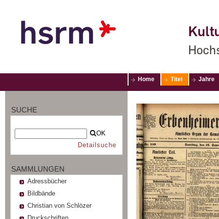
Kultu
Hochs
Home
Titel
Jahre
SUCHE
OK
Detailsuche
SAMMLUNGEN
Adressbücher
Bildbände
Christian von Schlözer
Druckschriften