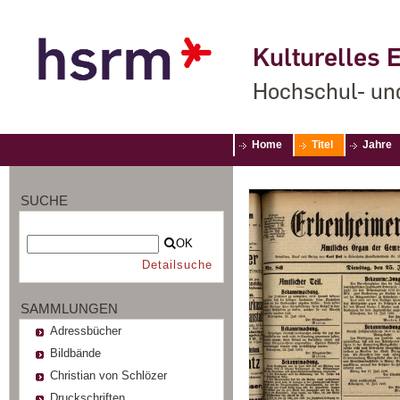
Kulturelles E
Hochschul- un
Home
Titel
Jahre
SUCHE
OK
Detailsuche
SAMMLUNGEN
Adressbücher
Bildbände
Christian von Schlözer
Druckschriften