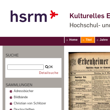
Kulturelles E
Hochschul- un
Home
Titel
Jahre
SUCHE
OK
Detailsuche
SAMMLUNGEN
Adressbücher
Bildbände
Christian von Schlözer
Druckschriften