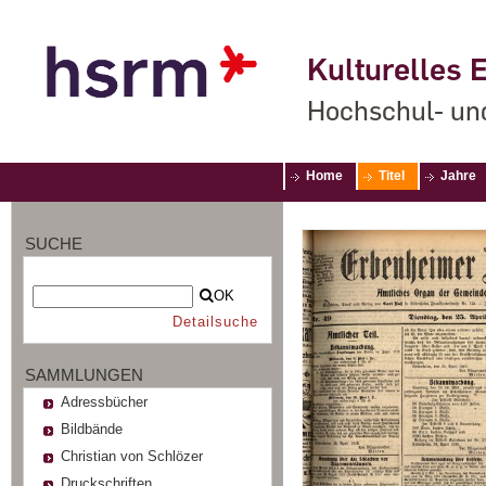
Kulturelles E
Hochschul- un
Home
Titel
Jahre
SUCHE
OK
Detailsuche
SAMMLUNGEN
Adressbücher
Bildbände
Christian von Schlözer
Druckschriften