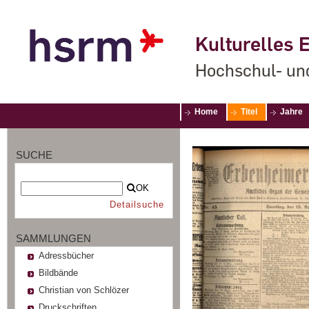
Kulturelles E
Hochschul- un
Home
Titel
Jahre
SUCHE
OK
Detailsuche
SAMMLUNGEN
Adressbücher
Bildbände
Christian von Schlözer
Druckschriften