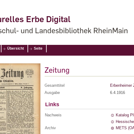
relles Erbe Digital
chul- und Landesbibliothek RheinMain
Übersicht
Seite
Zeitung
Gesamttitel
Erbenheimer 
Ausgabe
6.4.1916
Links
Nachweis
Katalog P
Hessische
Archiv
METS (OA