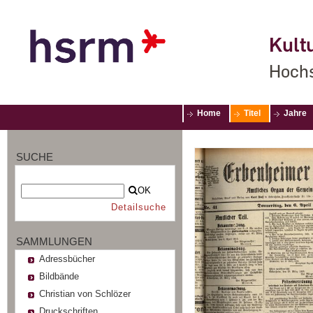
Kultu
Hochs
Home
Titel
Jahre
SUCHE
OK
Detailsuche
SAMMLUNGEN
Adressbücher
Bildbände
Christian von Schlözer
Druckschriften