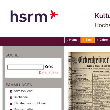
Kultu
Hochs
Home
Titel
Jahre
SUCHE
OK
Detailsuche
SAMMLUNGEN
Adressbücher
Bildbände
Christian von Schlözer
Druckschriften