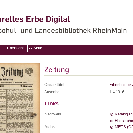
relles Erbe Digital
chul- und Landesbibliothek RheinMain
Übersicht
Seite
Zeitung
Gesamttitel
Erbenheimer 
Ausgabe
1.4.1916
Links
Nachweis
Katalog P
Hessische
Archiv
METS (OA