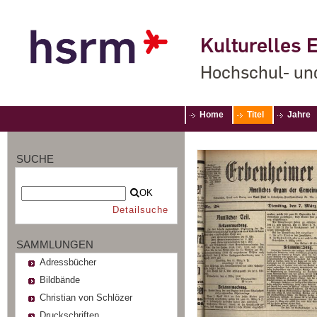
Kulturelles E
Hochschul- un
Home
Titel
Jahre
SUCHE
OK
Detailsuche
SAMMLUNGEN
Adressbücher
Bildbände
Christian von Schlözer
Druckschriften