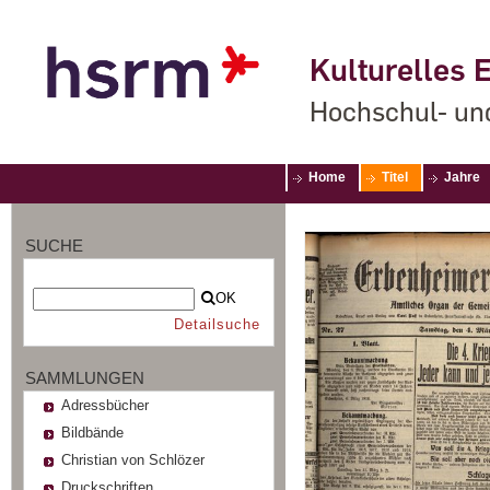
Kulturelles E
Hochschul- un
Home
Titel
Jahre
SUCHE
OK
Detailsuche
SAMMLUNGEN
Adressbücher
Bildbände
Christian von Schlözer
Druckschriften