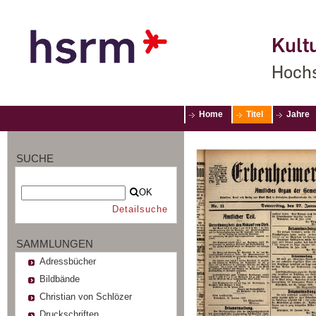
Kultu
Hochs
Home
Titel
Jahre
SUCHE
OK
Detailsuche
SAMMLUNGEN
Adressbücher
Bildbände
Christian von Schlözer
Druckschriften