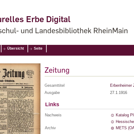
relles Erbe Digital
chul- und Landesbibliothek RheinMain
Übersicht
Seite
Zeitung
Gesamttitel
Erbenheimer 
Ausgabe
27.1.1916
Links
Nachweis
Katalog P
Hessische
Archiv
METS (OA